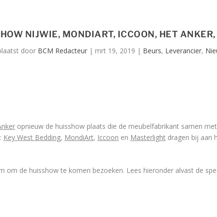
SHOW NIJWIE, MONDIART, ICCOON, HET ANKER
laatst door
BCM Redacteur
|
mrt 19, 2019
|
Beurs
,
Leverancier
,
Nie
Anker
opnieuw de huisshow plaats die de meubelfabrikant samen me
t:
Key West Bedding
,
MondiArt
,
Iccoon
en
Masterlight
dragen bij aan 
om om de huisshow te komen bezoeken. Lees hieronder alvast de specia