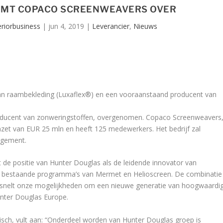
EMT COPACO SCREENWEAVERS OVER
eriorbusiness
|
jun 4, 2019
|
Leverancier
,
Nieuws
van raambekleding (Luxaflex®) en een vooraanstaand producent van
ducent van zonweringstoffen, overgenomen. Copaco Screenweavers
mzet van EUR 25 mln en heeft 125 medewerkers. Het bedrijf zal
agement.
e positie van Hunter Douglas als de leidende innovator van
e bestaande programma’s van Mermet en Helioscreen. De combinatie
ersnelt onze mogelijkheden om een nieuwe generatie van hoogwaardi
unter Douglas Europe.
ch, vult aan: “Onderdeel worden van Hunter Douglas groep is