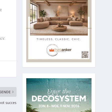
t
.V.
GENDE
oot succes