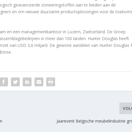
logisch geavanceerde zonweringstoffen aan te bieden aan de
signers en om nieuwe duurzame productoplossingen voor de toekoms
dam en een managementkantoor in Luzern, Zwitserland. De Groep
ssemblagebedrijven in meer dan 100 landen. Hunter Douglas heeft
zet van USD 3,6 miljard. De gewone aandelen van Hunter Douglas N
Börse.
VOL
in
Jaarevent Belgische meubelindustrie gr