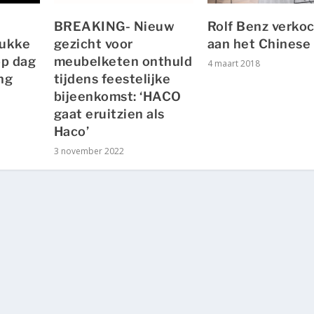
BREAKING- Nieuw
Rolf Benz verko
rukke
gezicht voor
aan het Chinese
op dag
meubelketen onthuld
4 maart 2018
ng
tijdens feestelijke
bijeenkomst: ‘HACO
gaat eruitzien als
Haco’
3 november 2022