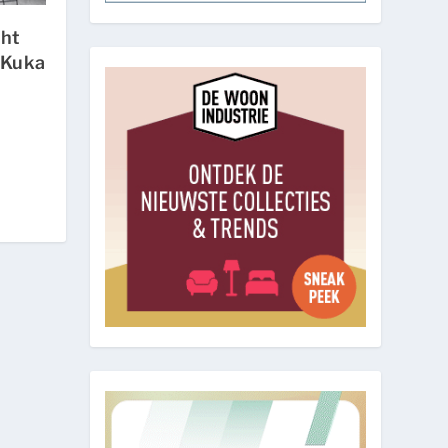
cht
 Kuka