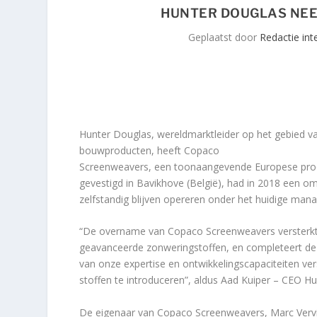
HUNTER DOUGLAS NE
Geplaatst door
Redactie int
Hunter Douglas, wereldmarktleider op het gebied 
bouwproducten, heeft Copaco
Screenweavers, een toonaangevende Europese pro
gevestigd in Bavikhove (België), had in 2018 een o
zelfstandig blijven opereren onder het huidige man
“De overname van Copaco Screenweavers versterkt d
geavanceerde zonweringstoffen, en completeert d
van onze expertise en ontwikkelingscapaciteiten v
stoffen te introduceren”, aldus Aad Kuiper – CEO H
De eigenaar van Copaco Screenweavers, Marc Vervis