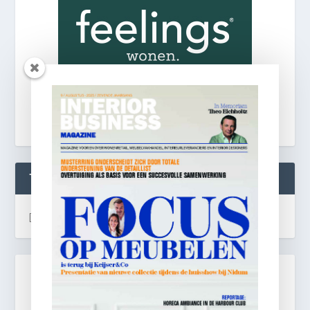
TWEETS
[custom-twitter-feeds]