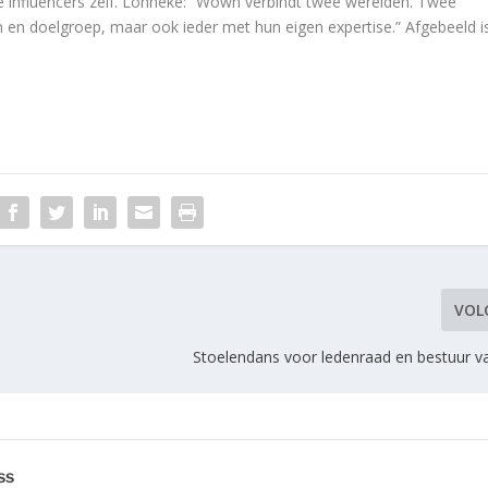
e influencers zelf. Lonneke: “Wown verbindt twee werelden. Twee
n en doelgroep, maar ook ieder met hun eigen expertise.” Afgebeeld i
VOL
Stoelendans voor ledenraad en bestuur va
ss