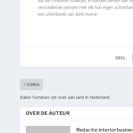
dat de creatieve touwtjes in handen bleven van d
verschillende partijen met elk hun eigen achterba
een sfeerbeeld van Binti Home.
DEEL:
VORIG
Baker Furniture zet voet aan land in Nederland
OVER DE AUTEUR
Redactie interiorbusine