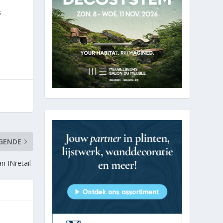
s
GENDE
n INretail