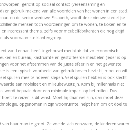
ntworpen, gericht op sociaal contact (vereenzaming en
d) en gebruik makend van alle voordelen van het wonen in een stad.
nnart en de senior weduwe Elisabeth, wordt deze nieuwe stedelijke
erschillende mensen toch voorzieningen om te wonen, te koken en te
 en interessant thema, zelfs voor meubelfabrikanten die nog altijd
den als voornaamste klantengroep.
ement van Lennart heeft ingebouwd meubilair dat zo economisch
Keuken en bureau, kastruimte en gestoffeerde meubelen (leder is op
ssingen voor het afstemmen van de juiste sfeer in en het gewenste
 is een typisch voorbeeld van gebruik boven bezit: hij moet en wil
eel spullen mee te hoeven slepen. Veel spullen hebben is ook slecht
waarde aan mobiliteit en milieubewustzijn. Kom bij millennials niet
tus wordt bepaald door een minimale impact op het milieu. Dus
hoeft te reizen is dit winst. Moet hij daar wel zijn, dan moet deze
chnologie, opgenomen in zijn woonruimte, helpt hem om dit doel te
od van haar man te groot. Ze voelde zich eenzaam, de kinderen waren