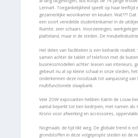
al lang uitgevlogen, dus koopt de 74-jarige vrou
Lennart. Toegankelijkheid speelt op haar leeftijd 
gezamenlijke woonkamer en keuken. Wat??? Dat h
een soort veredelde studentenkamer in de uitdijen
Ruimte: zeer schaars. Voorzieningen, werkgelege
platteland, maar in de steden. De meubelindustr
Het delen van faciliteiten is een keiharde realit
samen achter de tablet of telefoon met de buit
businessmodellen achter: leasen van interieurs, 
gebeurt nu al op kleine schaal in onze steden, he
onderkennen deze noodzaak tot aanpassing van 
multifunctionele slaapbank.
Vele ZOW exposanten hebben Katrin de Louw bena
aantal beperkt tot tien bedrijven, met namen als
Krono voor afwerking en accessoires, oppervlakk
Nogmaals: de tijd tikt weg. De globale trend is ec
grondstoffen in deze volgepropte steden en de 