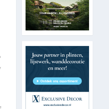
n
r
e