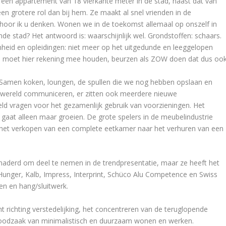
w een appartement van 18 vierkante meter in de stad, naast dat van
een grotere rol dan bij hem. Ze maakt al snel vrienden in de
oor ik u denken. Wonen we in de toekomst allemaal op onszelf in
de stad? Het antwoord is: waarschijnlijk wel. Grondstoffen: schaars.
nheid en opleidingen: niet meer op het uitgedunde en leeggelopen
ie moet hier rekening mee houden, beurzen als ZOW doen dat dus ook
eit. Samen koken, loungen, de spullen die we nog hebben opslaan en
enwereld communiceren, er zitten ook meerdere nieuwe
geld vragen voor het gezamenlijk gebruik van voorzieningen. Het
t gaat alleen maar groeien. De grote spelers in de meubelindustrie
het verkopen van een complete eetkamer naar het verhuren van een
derd om deel te nemen in de trendpresentatie, maar ze heeft het
 Hunger, Kalb, Impress, Interprint, Schüco Alu Competence en Swiss
en en hang/sluitwerk.
ht richting verstedelijking, het concentreren van de teruglopende
noodzaak van minimalistisch en duurzaam wonen en werken.