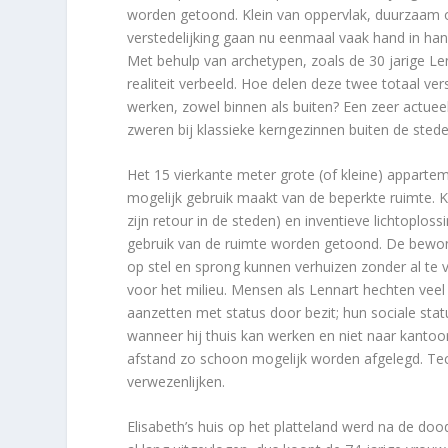
worden getoond. Klein van oppervlak, duurzaam o
verstedelijking gaan nu eenmaal vaak hand in han
Met behulp van archetypen, zoals de 30 jarige Le
realiteit verbeeld. Hoe delen deze twee totaal v
werken, zowel binnen als buiten? Een zeer actueel
zweren bij klassieke kerngezinnen buiten de ste
Het 15 vierkante meter grote (of kleine) appart
mogelijk gebruik maakt van de beperkte ruimte. 
zijn retour in de steden) en inventieve lichtoplo
gebruik van de ruimte worden getoond. De bewoner
op stel en sprong kunnen verhuizen zonder al te v
voor het milieu. Mensen als Lennart hechten veel 
aanzetten met status door bezit; hun sociale sta
wanneer hij thuis kan werken en niet naar kantoor 
afstand zo schoon mogelijk worden afgelegd. Te
verwezenlijken.
Elisabeth’s huis op het platteland werd na de do