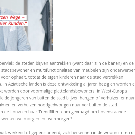
rvlak: de steden blijven aantrekken (want daar zijn de banen) en de
de stadsbewoner en multifunctionaliteit van meubelen zijn onderwerpe
voor ophaalt, totdat de eigen kinderen naar de stad vertrekken
 In Aziatische landen is deze ontwikkeling al jaren bezig en worden e
lkt worden door voormalige plattelandsbewoners. In West-Europa
ide jongeren van buiten de stad blijven hangen of verhuizen er naar
ruimen en verhuizen noodgedwongen naar ver buiten de stad.
in de Louw en haar Trendfilter team gevraagd om bovenstaande
 en werken we morgen en overmorgen?
 oud, werkend of gepensioneerd, zich herkennen in de woonruimten di