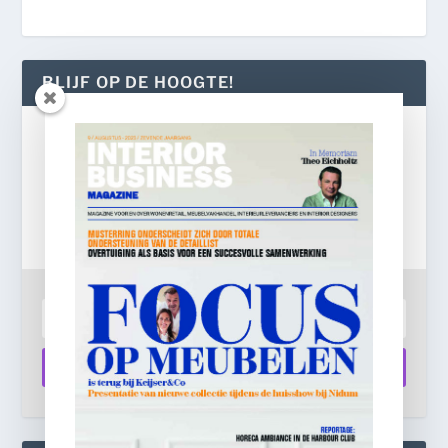
BLIJF OP DE HOOGTE!
Gratis
e-mail nieuwsbrief!
Laat je e-mailadres achter en ontvang dagelijks
ontbijtnieuws in je mailbox.
Aanmelden