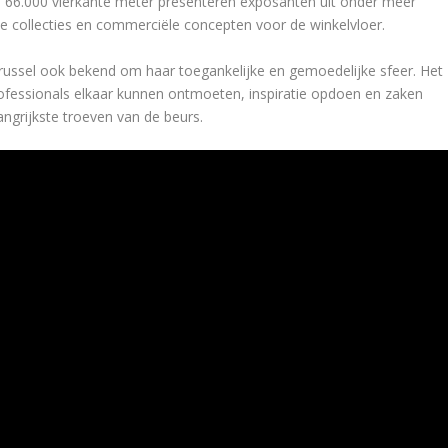
n 66.000 vierkante meter presenteren exposanten uit onder meer
te collecties en commerciële concepten voor de winkelvloer.
Brussel ook bekend om haar toegankelijke en gemoedelijke sfeer. Het
essionals elkaar kunnen ontmoeten, inspiratie opdoen en zaken
angrijkste troeven van de beurs.