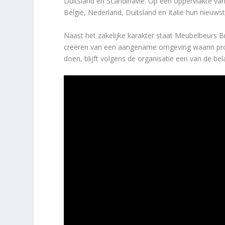
Duitsland en Scandinavië. Op een oppervlakte va
België, Nederland, Duitsland en Italië hun nieuws
Naast het zakelijke karakter staat Meubelbeurs 
creëren van een aangename omgeving waarin prof
doen, blijft volgens de organisatie een van de bel