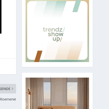
GENDE
n Roemenië