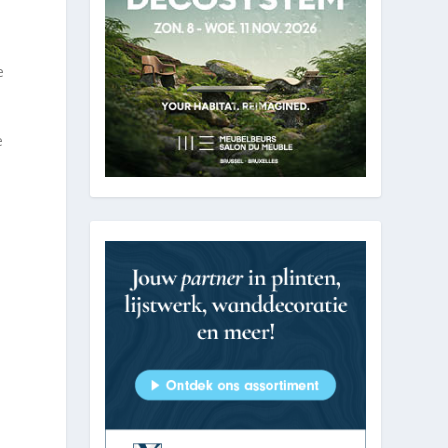
e
.
e