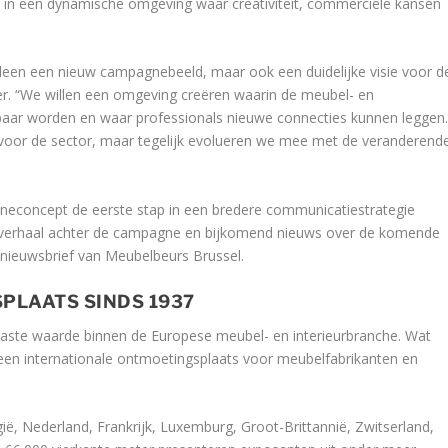
in een dynamische omgeving waar creativiteit, commerciële kansen
lleen een nieuw campagnebeeld, maar ook een duidelijke visie voor d
r. “We willen een omgeving creëren waarin de meubel- en
astbaar worden en waar professionals nieuwe connecties kunnen leggen
 voor de sector, maar tegelijk evolueren we mee met de veranderend
neconcept de eerste stap in een bredere communicatiestrategie
het verhaal achter de campagne en bijkomend nieuws over de komende
nieuwsbrief van Meubelbeurs Brussel.
PLAATS SINDS 1937
 vaste waarde binnen de Europese meubel- en interieurbranche. Wat
 een internationale ontmoetingsplaats voor meubelfabrikanten en
ië, Nederland, Frankrijk, Luxemburg, Groot-Brittannië, Zwitserland,