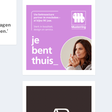
dagen
en.’