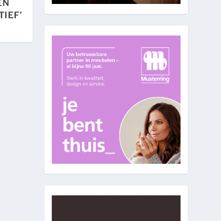
EN
TIEF’