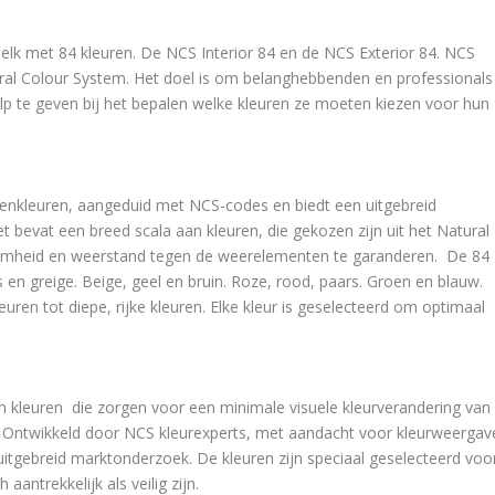
elk met 84 kleuren. De NCS Interior 84 en de NCS Exterior 84. NCS
ural Colour System. Het doel is om belanghebbenden en professionals
hulp te geven bij het bepalen welke kleuren ze moeten kiezen voor hun
tenkleuren, aangeduid met NCS-codes en biedt een uitgebreid
et bevat een breed scala aan kleuren, die gekozen zijn uit het Natural
aamheid en weerstand tegen de weerelementen te garanderen. De 84
ijs en greige. Beige, geel en bruin. Roze, rood, paars. Groen en blauw.
uren tot diepe, rijke kleuren. Elke kleur is geselecteerd om optimaal
n kleuren die zorgen voor een minimale visuele kleurverandering van
k. Ontwikkeld door NCS kleurexperts, met aandacht voor kleurweergav
itgebreid marktonderzoek. De kleuren zijn speciaal geselecteerd voo
antrekkelijk als veilig zijn.