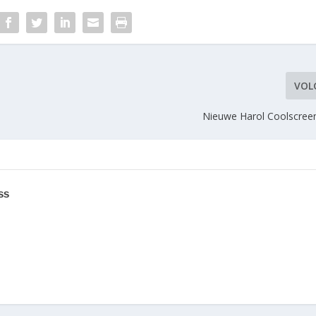
VOL
Nieuwe Harol Coolscreen
ss