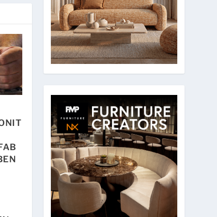
ONIT
FAB
BEN