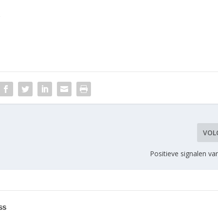
g
VOL
Positieve signalen va
ss