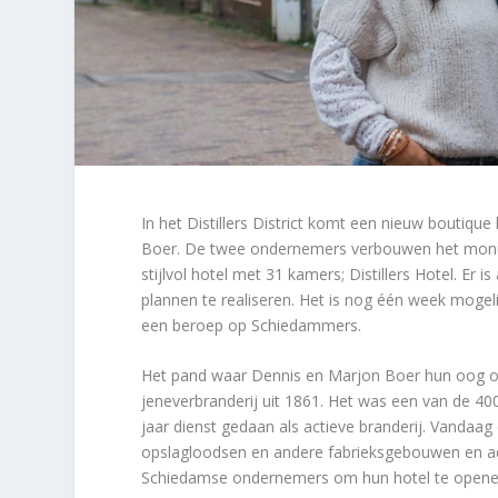
In het Distillers District komt een nieuw boutiqu
Boer. De twee ondernemers verbouwen het monume
stijlvol hotel met 31 kamers; Distillers Hotel. Er
plannen te realiseren. Het is nog één week moge
een beroep op Schiedammers.
Het pand waar Dennis en Marjon Boer hun oog op 
jeneverbranderij uit 1861. Het was een van de 40
jaar dienst gedaan als actieve branderij. Vandaa
opslagloodsen en andere fabrieksgebouwen en ade
Schiedamse ondernemers om hun hotel te open