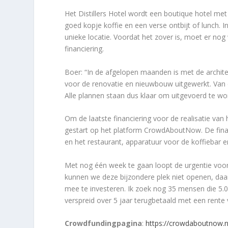
Het Distillers Hotel wordt een boutique hotel me
goed kopje koffie en een verse ontbijt of lunch.
unieke locatie. Voordat het zover is, moet er no
financiering.
Boer: “In de afgelopen maanden is met de architec
voor de renovatie en nieuwbouw uitgewerkt. Van 
Alle plannen staan dus klaar om uitgevoerd te wo
Om de laatste financiering voor de realisatie va
gestart op het platform CrowdAboutNow. De financ
en het restaurant, apparatuur voor de koffiebar
Met nog één week te gaan loopt de urgentie voor 
kunnen we deze bijzondere plek niet openen, da
mee te investeren. Ik zoek nog 35 mensen die 5.00
verspreid over 5 jaar terugbetaald met een rente
Crowdfundingpagina
:
https://crowdaboutnow.