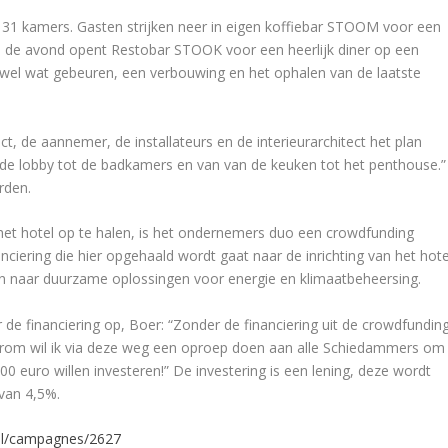
t 31 kamers. Gasten strijken neer in eigen koffiebar STOOM voor een
 In de avond opent Restobar STOOK voor een heerlijk diner op een
g wel wat gebeuren, een verbouwing en het ophalen van de laatste
t, de aannemer, de installateurs en de interieurarchitect het plan
de lobby tot de badkamers en van van de keuken tot het penthouse.”
rden.
n het hotel op te halen, is het ondernemers duo een crowdfunding
iering die hier opgehaald wordt gaat naar de inrichting van het hote
 en naar duurzame oplossingen voor energie en klimaatbeheersing.
de financiering op, Boer: “Zonder de financiering uit de crowdfundin
arom wil ik via deze weg een oproep doen aan alle Schiedammers om
0 euro willen investeren!” De investering is een lening, deze wordt
 van 4,5%.
nl/campagnes/2627