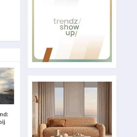
nd:
bij