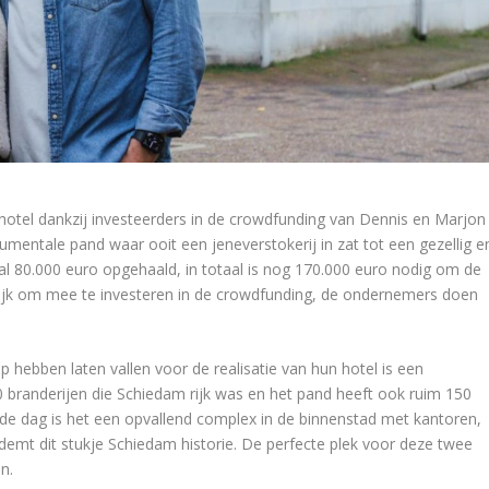
e hotel dankzij investeerders in de crowdfunding van Dennis en Marjon
ntale pand waar ooit een jeneverstokerij in zat tot een gezellig e
 is al 80.000 euro opgehaald, in totaal is nog 170.000 euro nodig om de
lijk om mee te investeren in de crowdfunding, de ondernemers doen
hebben laten vallen voor de realisatie van hun hotel is een
0 branderijen die Schiedam rijk was en het pand heeft ook ruim 150
g de dag is het een opvallend complex in de binnenstad met kantoren,
mt dit stukje Schiedam historie. De perfecte plek voor deze twee
en.