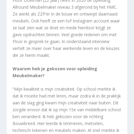
Floor Doelman (22 jaar) heeft in 2020 de opleiding
Allround Meubelmaker niveau 3 afgerond bij het HMC.
Ze werkt als ZZP’er in de bouw en ontwerpt daarnaast
meubels. Ook heeft ze een tof Instagram account waar
ze laat zien wat ze doet en mede hierdoor krijgt ze
gave opdrachten binnen. Veel goede redenen om met
Floor in gesprek te gaan. In onderstaand interview
vertelt ze meer over haar werkende leven en de keuzes
die ze hierin maakt.
Waarom heb je gekozen voor opleiding
Meubelmaker?
“Mijn kwaliteit is mijn creativiteit. Op school merkte ik
dat ik moeite had met leren, maar zodra ik in de praktijk
aan de slag ging kwam mijn creativiteit naar buiten. Dit
zorgde ervoor dat ik op mijn 15e van middelbare school
ben veranderd. Ik heb gekozen voor de richting
Bouwbreed. Hier leerde ik timmeren, metselen,
technisch tekenen en meubels maken. Al snel merkte ik