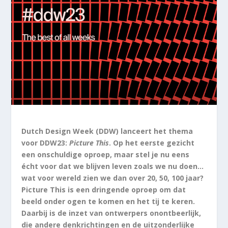
Dutch Design Week (DDW) lanceert het thema
voor DDW23:
Picture This
. Op het eerste gezicht
een onschuldige oproep, maar stel je nu eens
écht voor dat we blijven leven zoals we nu doen…
wat voor wereld zien we dan over 20, 50, 100 jaar?
Picture This is een dringende oproep om dat
beeld onder ogen te komen en het tij te keren.
Daarbij is de inzet van ontwerpers onontbeerlijk,
die andere denkrichtingen en de uitzonderlijke