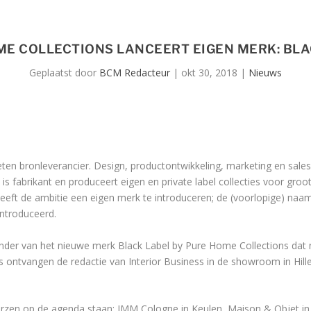
ME COLLECTIONS LANCEERT EIGEN MERK: BLA
Geplaatst door
BCM Redacteur
|
okt 30, 2018
|
Nieuws
ten bronleverancier. Design, productontwikkeling, marketing en sale
s fabrikant en produceert eigen en private label collecties voor groot
ft de ambitie een eigen merk te introduceren; de (voorlopige) naam 
ïntroduceerd.
onder van het nieuwe merk Black Label by Pure Home Collections dat n
 ontvangen de redactie van Interior Business in de showroom in Hill
urzen op de agenda staan: IMM Cologne in Keulen, Maison & Objet in P