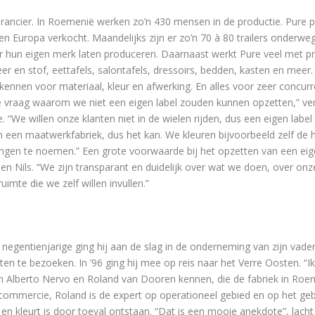
erancier. In Roemenië werken zo’n 430 mensen in de productie. Pure p
 Europa verkocht. Maandelijks zijn er zo’n 70 à 80 trailers onderweg 
r hun eigen merk laten produceren. Daarnaast werkt Pure veel met pr
er en stof, eettafels, salontafels, dressoirs, bedden, kasten en meer.
 kennen voor materiaal, kleur en afwerking. En alles voor zeer concurr
 vraag waarom we niet een eigen label zouden kunnen opzetten,” vertel
“We willen onze klanten niet in de wielen rijden, dus een eigen labe
 een maatwerkfabriek, dus het kan. We kleuren bijvoorbeeld zelf de 
gen te noemen.” Een grote voorwaarde bij het opzetten van een eigen
l en Nils. “We zijn transparant en duidelijk over wat we doen, over onz
imte die we zelf willen invullen.”
negentienjarige ging hij aan de slag in de onderneming van zijn vader,
en te bezoeken. In ’96 ging hij mee op reis naar het Verre Oosten. “Ik
aren Alberto Nervo en Roland van Dooren kennen, die de fabriek in Ro
ommercie, Roland is de expert op operationeel gebied en op het gebie
kt en kleurt is door toeval ontstaan. “Dat is een mooie anekdote”, lach