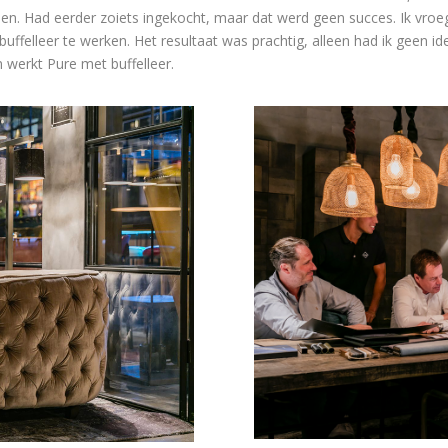
en. Had eerder zoiets ingekocht, maar dat werd geen succes. Ik vroeg
uffelleer te werken. Het resultaat was prachtig, alleen had ik geen id
 werkt Pure met buffelleer.