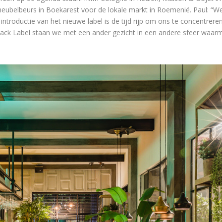
meubelbeurs in Boekarest voor de lokale markt in Roemenië. Paul: “We
e introductie van het nieuwe label is de tijd rijp om ons te concentrer
 Black Label staan we met een ander gezicht in een andere sfeer waa