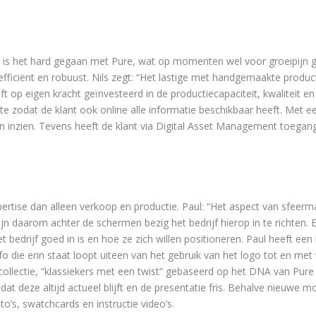
 is het hard gegaan met Pure, wat op momenten wel voor groeipijn ge
efficiënt en robuust. Nils zegt: “Het lastige met handgemaakte produc
ft op eigen kracht geïnvesteerd in de productiecapaciteit, kwaliteit en
e zodat de klant ook online alle informatie beschikbaar heeft. Met e
n inzien. Tevens heeft de klant via Digital Asset Management toegang
rtise dan alleen verkoop en productie. Paul: “Het aspect van sfeerma
n daarom achter de schermen bezig het bedrijf hierop in te richten. 
bedrijf goed in is en hoe ze zich willen positioneren. Paul heeft een 
o die erin staat loopt uiteen van het gebruik van het logo tot en met 
collectie, “klassiekers met een twist“ gebaseerd op het DNA van Pure
t deze altijd actueel blijft en de presentatie fris. Behalve nieuwe m
o’s, swatchcards en instructie video’s.