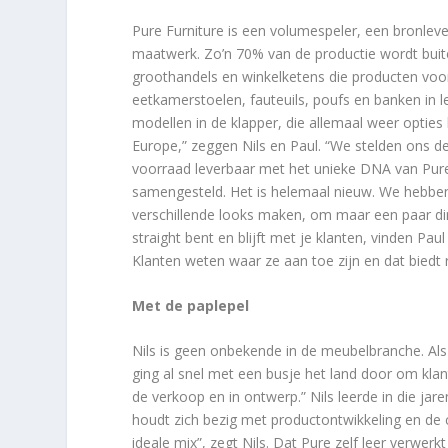
Pure Furniture is een volumespeler, een bronlev
maatwerk. Zo’n 70% van de productie wordt buiten
groothandels en winkelketens die producten voo
eetkamerstoelen, fauteuils, poufs en banken in le
modellen in de klapper, die allemaal weer opties
Europe,” zeggen Nils en Paul. “We stelden ons de
voorraad leverbaar met het unieke DNA van Pure. 
samengesteld. Het is helemaal nieuw. We hebben
verschillende looks maken, om maar een paar din
straight bent en blijft met je klanten, vinden Pau
Klanten weten waar ze aan toe zijn en dat biedt ru
Met de paplepel
Nils is geen onbekende in de meubelbranche. Als 
ging al snel met een busje het land door om klant
de verkoop en in ontwerp.” Nils leerde in die j
houdt zich bezig met productontwikkeling en de c
ideale mix”, zegt Nils. Dat Pure zelf leer verwer