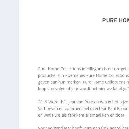
PURE HO
Pure Home Collections in Hillegom is een zogehe
productie is in Roemenië. Pure Home Collections i
geven aan hun merken. Pure Home Collections hee
loop van volgend jaar wordt het nieuwe label ge
2
019 Wordt hét jaar van Pure en dan in het bijz
Verhoeven en commercieel directeur Paul Brouns
en wat Pure als fabrikant allemaal kan en doet.
Voor volgend jaar heeft Pure een flink aantal be