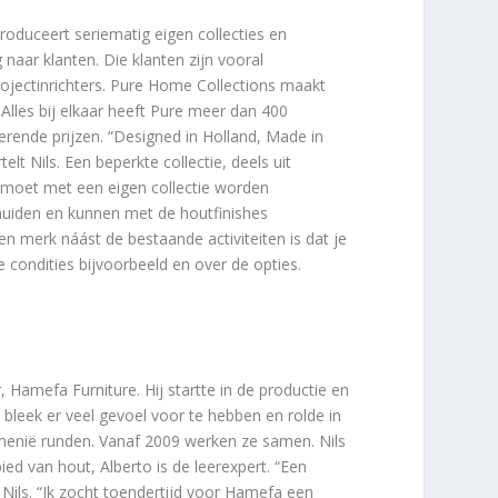
roduceert seriematig eigen collecties en
naar klanten. Die klanten zijn vooral
ojectinrichters. Pure Home Collections maakt
 Alles bij elkaar heeft Pure meer dan 400
erende prijzen. “Designed in Holland, Made in
t Nils. Een beperkte collectie, deels uit
l moet met een eigen collectie worden
huiden en kunnen met de houtfinishes
 merk náást de bestaande activiteiten is dat je
e condities bijvoorbeeld en over de opties.
 Hamefa Furniture. Hij startte in de productie en
 bleek er veel gevoel voor te hebben en rolde in
emenië runden. Vanaf 2009 werken ze samen. Nils
d van hout, Alberto is de leerexpert. “Een
t Nils. “Ik zocht toendertijd voor Hamefa een