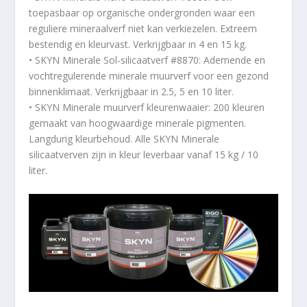
toepasbaar op organische ondergronden waar een
reguliere mineraalverf niet kan verkiezelen. Extreem
bestendig en kleurvast. Verkrijgbaar in 4 en 15 kg.
• SKYN Minerale Sol-silicaatverf #8870: Ademende en
vochtregulerende minerale muurverf voor een gezond
binnenklimaat. Verkrijgbaar in 2.5, 5 en 10 liter.
• SKYN Minerale muurverf kleurenwaaier: 200 kleuren
gemaakt van hoogwaardige minerale pigmenten.
Langdurig kleurbehoud. Alle SKYN Minerale
silicaatverven zijn in kleur leverbaar vanaf 15 kg / 10
liter.