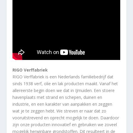
RIGO Verffabriek
RIGO Verffabriek is een Nederlands familiebedrijf dat
sinds 1938 verf, olie en lak producten maakt. Vanaf het
allereerste begin doen we dat in IJmuiden. Een stoere
havenplaats met strand en schepen, duinen en
industrie, en een karakter van aanpakken en zeggen
wat je te zeggen hebt. We streven er naar dat zo
vooruitstrevend en oprecht mogelijk te doen. Daardoor
zijn onze producten innovatief en gebruiken we zoveel
mogelijk herwinbare grondstoffen. Dit resulteert in de