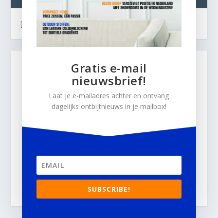
[custom-twitter-feeds]
Gratis e-mail
nieuwsbrief!
Laat je e-mailadres achter en ontvang
dagelijks ontbijtnieuws in je mailbox!
SUBSCRIBE!