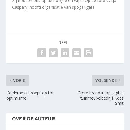
Zij houden ons op de hoogte en wij u. Op de foto Catja
Caspary, hoofd organisatie van spoga+gafa.
DEEL:
VORIG
VOLGENDE
Koelnmesse roept op tot
Grote brand in opslaghal
optimisme
tuinmeubelbedrijf Kees
Smit
OVER DE AUTEUR