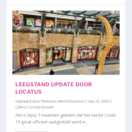
LEEGSTAND UPDATE DOOR
LOCATUS
Geplaatst door
Redactie interiorbusiness
|
sep 23, 2020
|
Cijfers
,
Corona Dossier
Het is bijna 7 maanden geleden dat het eerste Covid-
19 geval officieel vastgesteld werd in...