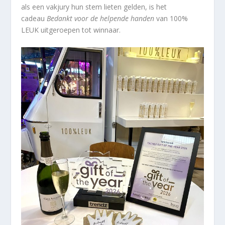
als een vakjury hun stem lieten gelden, is het
cadeau
Bedankt voor de helpende handen
van 100%
LEUK uitgeroepen tot winnaar.