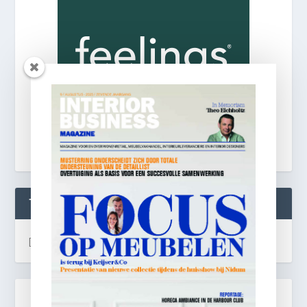
TWEETS
[custom-twitter-feeds]