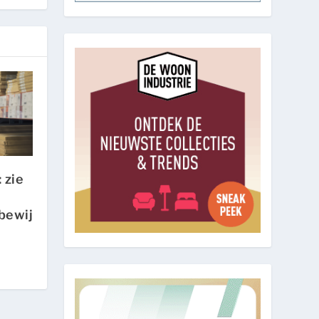
 zie
bewij