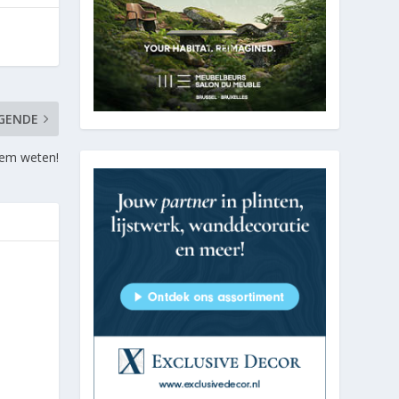
GENDE
iem weten!