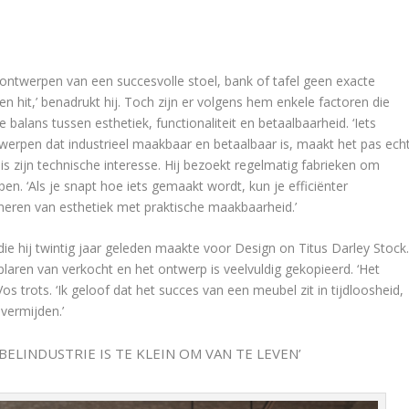
ontwerpen van een succesvolle stoel, bank of tafel geen exacte
n hit,’ benadrukt hij. Toch zijn er volgens hem enkele factoren die
balans tussen esthetiek, functionaliteit en betaalbaarheid. ‘Iets
twerpen dat industrieel maakbaar en betaalbaar is, maakt het pas ech
is zijn technische interesse. Hij bezoekt regelmatig fabrieken om
en. ‘Als je snapt hoe iets gemaakt wordt, kun je efficiënter
mbineren van esthetiek met praktische maakbaarheid.’
e hij twintig jaar geleden maakte voor Design on Titus Darley Stock
laren van verkocht en het ontwerp is veelvuldig gekopieerd. ‘Het
os trots. ‘Ik geloof dat het succes van een meubel zit in tijdloosheid,
 vermijden.’
ELINDUSTRIE IS TE KLEIN OM VAN TE LEVEN’