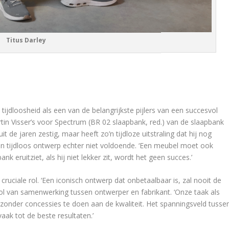
Titus Darley
tijdloosheid als een van de belangrijkste pijlers van een succesvol
in Visser’s voor Spectrum (BR 02 slaapbank, red.) van de slaapbank
it de jaren zestig, maar heeft zo’n tijdloze uitstraling dat hij nog
een tijdloos ontwerp echter niet voldoende. ‘Een meubel moet ook
k eruitziet, als hij niet lekker zit, wordt het geen succes.’
cruciale rol. ‘Een iconisch ontwerp dat onbetaalbaar is, zal nooit de
ol van samenwerking tussen ontwerper en fabrikant. ‘Onze taak als
onder concessies te doen aan de kwaliteit. Het spanningsveld tusse
vaak tot de beste resultaten.’