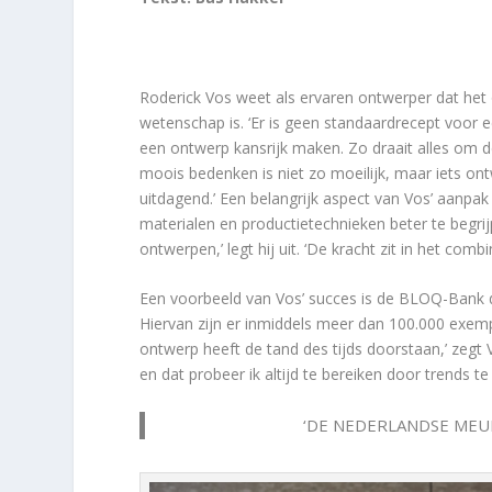
Roderick Vos weet als ervaren ontwerper dat het 
wetenschap is. ‘Er is geen standaardrecept voor ee
een ontwerp kansrijk maken. Zo draait alles om de 
moois bedenken is niet zo moeilijk, maar iets on
uitdagend.’ Een belangrijk aspect van Vos’ aanpak 
materialen en productietechnieken beter te begrijp
ontwerpen,’ legt hij uit. ‘De kracht zit in het co
Een voorbeeld van Vos’ succes is de BLOQ-Bank di
Hiervan zijn er inmiddels meer dan 100.000 exemp
ontwerp heeft de tand des tijds doorstaan,’ zegt V
en dat probeer ik altijd te bereiken door trends te
‘DE NEDERLANDSE MEUB