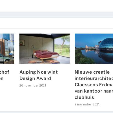
phof
Auping Noa wint
Nieuwe creatie
en
Design Award
interieurarchite
Claessens Erdm
26 november 2021
van kantoor naa
clubhuis
2 november 2021