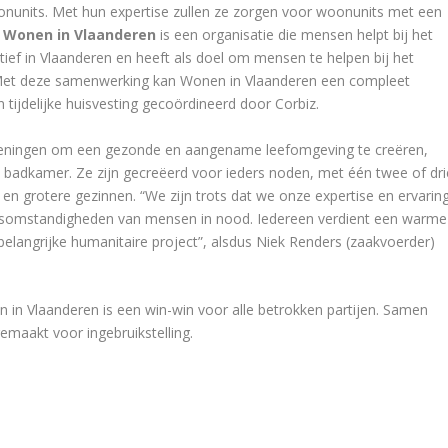
onunits. Met hun expertise zullen ze zorgen voor woonunits met een
.
Wonen in Vlaanderen
is een organisatie die mensen helpt bij het
ctief in Vlaanderen en heeft als doel om mensen te helpen bij het
 Met deze samenwerking kan Wonen in Vlaanderen een compleet
 tijdelijke huisvesting gecoördineerd door Corbiz.
rzieningen om een gezonde en aangename leefomgeving te creëren,
n badkamer. Ze zijn gecreëerd voor ieders noden, met één twee of dri
 en grotere gezinnen. “We zijn trots dat we onze expertise en ervarin
ensomstandigheden van mensen in nood. Iedereen verdient een warme
 belangrijke humanitaire project”, alsdus Niek Renders (zaakvoerder)
in Vlaanderen is een win-win voor alle betrokken partijen. Samen
emaakt voor ingebruikstelling.