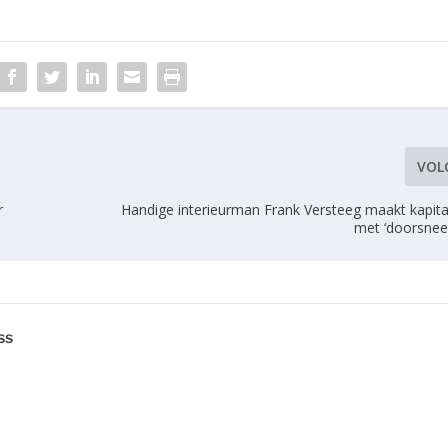
VOL
r
Handige interieurman Frank Versteeg maakt kapita
met ‘doorsnee
ss