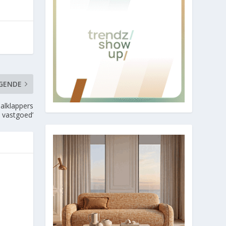
GENDE
alklappers
 vastgoed’