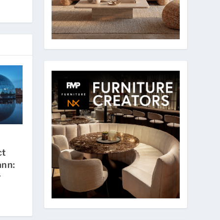
ct
ann:
r