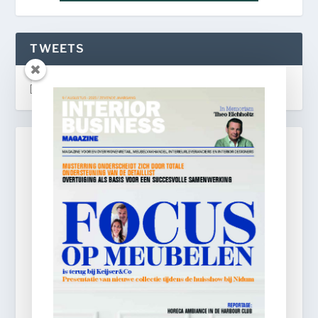
TWEETS
[custom-twitter-feeds]