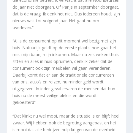
die economie betreft: ik verwacht dat alle woonbeurzen
dit jaar niet doorgaan. Of Parijs in september doorgaat,
dat is de vraag. Ik denk het niet. Dus iedereen houdt zijn
nieuws vast tot volgend jaar. Het gaat nu om
overleven.”
“Al is de consument op dit moment wel bezig met zijn
huis. Natuurlijk geldt op de eerste plaats: hoe gaat het
met mijn baan, mijn inkomen. Maar na zes weken thuis
zitten en alles in huis opruimen, denk ik zeker dat de
consument ook zijn meubelen wil gaan veranderen.
Daarbij komt dat er aan de traditionele concurrenten
van ons, auto’s en reizen, nu minder geld wordt
uitgegeven. In ieder geval ervaren de mensen dat hun
huis nu de meest veilige plek is en die wordt
gekoesterd”
“Dat klinkt nu wel mooi, maar de situatie is en blijft heel
zwaar. Wij hebben ook de begroting aangepast en het
is mooi dat alle bedrijven hulp krijgen van de overheid.