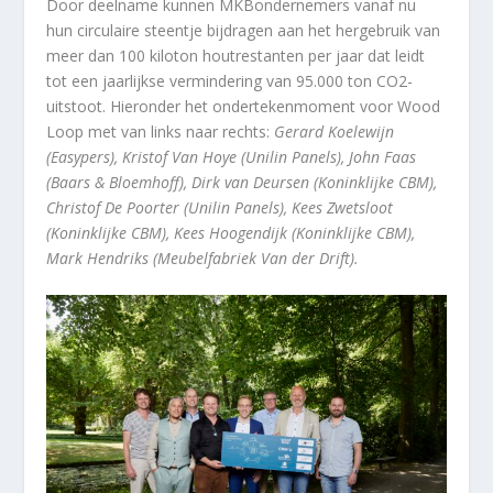
Door deelname kunnen MKBondernemers vanaf nu
hun circulaire steentje bijdragen aan het hergebruik van
meer dan 100 kiloton houtrestanten per jaar dat leidt
tot een jaarlijkse vermindering van 95.000 ton CO2-
uitstoot. Hieronder het ondertekenmoment voor Wood
Loop met van links naar rechts:
Gerard Koelewijn
(Easypers), Kristof Van Hoye (Unilin Panels), John Faas
(Baars & Bloemhoff), Dirk van Deursen (Koninklijke CBM),
Christof De Poorter (Unilin Panels), Kees Zwetsloot
(Koninklijke CBM), Kees Hoogendijk (Koninklijke CBM),
Mark Hendriks (Meubelfabriek Van der Drift).