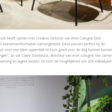
brück heeft samen met Creative Director van imm Cologne Dick
en evenementformaten samengesteld. Deze passen perfect bij de
t voor een klein oppervlak en toch goed voor de dag kunnen komen
en”, zo vat Claire Steinbrück, directeur van imm cologne, het samen
nning en lagere kosten. En toch de mogelijkheid om zich individueel