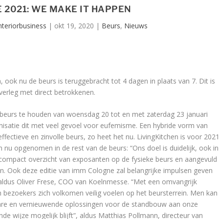
 2021: WE MAKE IT HAPPEN
nteriorbusiness
|
okt 19, 2020
|
Beurs
,
Nieuws
ook nu de beurs is teruggebracht tot 4 dagen in plaats van 7. Dit is
verleg met direct betrokkenen.
beurs te houden van woensdag 20 tot en met zaterdag 23 januari
nisatie dit met veel gevoel voor eufemisme. Een hybride vorm van
ffectieve en zinvolle beurs, zo heet het nu. LivingKitchen is voor 202
u opgenomen in de rest van de beurs: “Ons doel is duidelijk, ook in
n compact overzicht van exposanten op de fysieke beurs en aangevuld
en. Ook deze editie van imm Cologne zal belangrijke impulsen geven
 aldus Oliver Frese, COO van Koelnmesse. “Met een omvangrijk
bezoekers zich volkomen veilig voelen op het beursterrein. Men kan
lare en vernieuwende oplossingen voor de standbouw aan onze
 wijze mogelijk blijft”, aldus Matthias Pollmann, directeur van