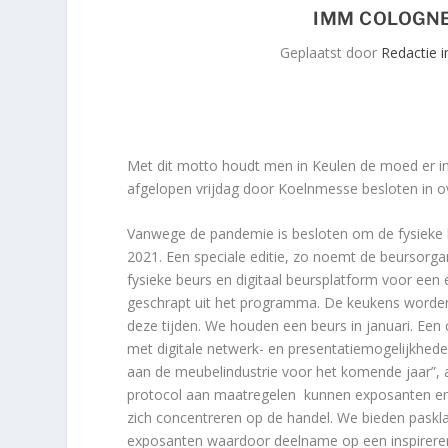
IMM COLOGNE
Geplaatst door
Redactie i
Met dit motto houdt men in Keulen de moed er in, 
afgelopen vrijdag door Koelnmesse besloten in o
Vanwege de pandemie is besloten om de fysieke 
2021. Een speciale editie, zo noemt de beursorga
fysieke beurs en digitaal beursplatform voor een e
geschrapt uit het programma. De keukens worden n
deze tijden. We houden een beurs in januari. Ee
met digitale netwerk- en presentatiemogelijkhed
aan de meubelindustrie voor het komende jaar”,
protocol aan maatregelen kunnen exposanten en 
zich concentreren op de handel. We bieden pask
exposanten waardoor deelname op een inspirerende