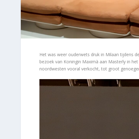
Het was weer ouderwets druk in Milaan tijdens de
bezoek van Koningin Maximà aan Masterly in het 
noordwesten vooral verkocht, tot groot genoege