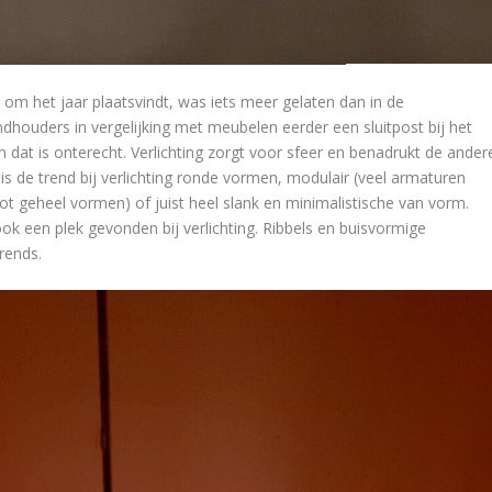
e om het jaar plaatsvindt, was iets meer gelaten dan in de
dhouders in vergelijking met meubelen eerder een sluitpost bij het
en dat is onterecht. Verlichting zorgt voor sfeer en benadrukt de ander
 is de trend bij verlichting ronde vormen, modulair (veel armaturen
ot geheel vormen) of juist heel slank en minimalistische van vorm.
ok een plek gevonden bij verlichting. Ribbels en buisvormige
rends.