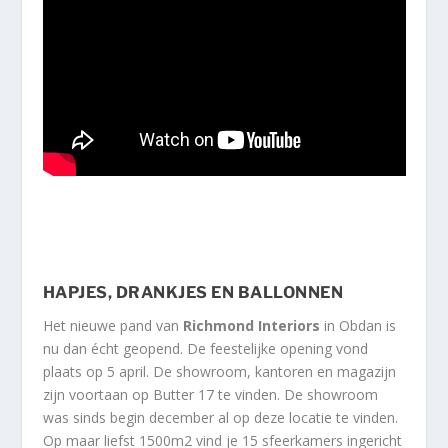
HAPJES, DRANKJES EN BALLONNEN
Het nieuwe pand van
Richmond
Interiors
in Obdan is
nu dan écht geopend. De feestelijke opening vond
plaats op 5 april. De showroom, kantoren en magazijn
zijn voortaan op Butter 17 te vinden. De showroom
was sinds begin december al op deze locatie te vinden.
Op maar liefst 1500m2 vind je 15 sfeerkamers ingericht