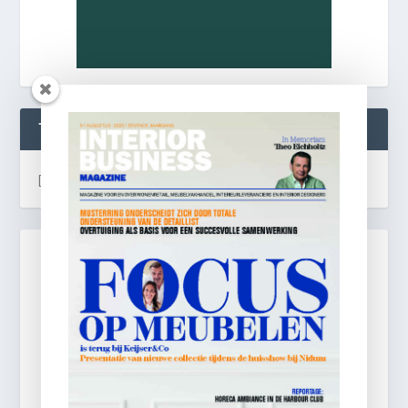
TWEETS
[custom-twitter-feeds]