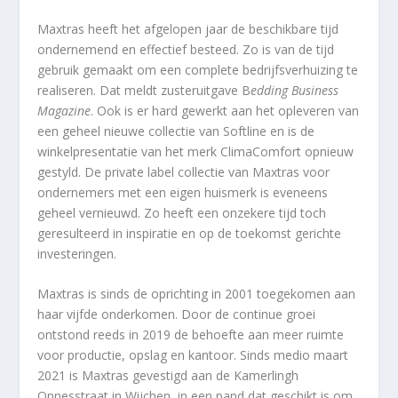
Maxtras heeft het afgelopen jaar de beschikbare tijd
ondernemend en effectief besteed. Zo is van de tijd
gebruik gemaakt om een complete bedrijfsverhuizing te
realiseren. Dat meldt zusteruitgave B
edding Business
Magazine
. Ook is er hard gewerkt aan het opleveren van
een geheel nieuwe collectie van Softline en is de
winkelpresentatie van het merk ClimaComfort opnieuw
gestyld. De private label collectie van Maxtras voor
ondernemers met een eigen huismerk is eveneens
geheel vernieuwd. Zo heeft een onzekere tijd toch
geresulteerd in inspiratie en op de toekomst gerichte
investeringen.
Maxtras is sinds de oprichting in 2001 toegekomen aan
haar vijfde onderkomen. Door de continue groei
ontstond reeds in 2019 de behoefte aan meer ruimte
voor productie, opslag en kantoor. Sinds medio maart
2021 is Maxtras gevestigd aan de Kamerlingh
Onnesstraat in Wijchen, in een pand dat geschikt is om