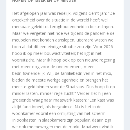
HOPEN OP MEER EN OP MINDER
Het afgelopen jaar was redelijk, volgens Gerrit Jan: “De
onzekerheid over de situatie in de wereld heeft wel
merkbaar geleid tot terughoudendheid in bestedingen.
Maar we vergeten niet hoe we tijdens de pandemie de
meubelen niet konden aanslepen, uiteraard wisten we
toen al dat dit een eindige situatie zou zijn. Voor 2026
hoop ik op meer bouwactiviteiten; het ligt in het
vooruitzicht. Maar ik hoop ook op een nieuwe regering
met meer oog voor de ondernemers, meer
bedrijfsvriendelijk. Wij, de familiebedrijven in het mkb,
bieden de meeste werkgelegenheid en brengen het
meeste geld binnen voor de Staatskas. Dus hoop ik op
minder lasten, minder regelzucht.” Verder ziet hij een
groeiende vraag naar maatwerk kasten: “Een kast was
altijd functioneel, als bergruimte. Nu is het in de
woonkamer vooral een omlijsting van het scherm.
Inloopkasten in slaapkamers zijn populair, daarin zijn
we ook meebewogen met de markt. Maatwerk vind ik