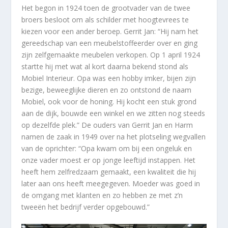
Het begon in 1924 toen de grootvader van de twee
broers besloot om als schilder met hoogtevrees te
kiezen voor een ander beroep. Gerrit Jan: “Hij nam het
gereedschap van een meubelstoffeerder over en ging
zijn zelfgemaakte meubelen verkopen. Op 1 april 1924
startte hij met wat al kort daarna bekend stond als
Mobiel Interieur. Opa was een hobby imker, bijen zijn
bezige, beweeglijke dieren en zo ontstond de naam
Mobiel, ook voor de honing. Hij kocht een stuk grond
aan de dijk, bouwde een winkel en we zitten nog steeds
op dezelfde plek.” De ouders van Gerrit Jan en Harm
namen de zaak in 1949 over na het plotseling wegvallen
van de oprichter: “Opa kwam om bij een ongeluk en
onze vader moest er op jonge leeftijd instappen. Het
heeft hem zelfredzaam gemaakt, een kwaliteit die hij
later aan ons heeft meegegeven. Moeder was goed in
de omgang met klanten en zo hebben ze met z’n
tweeën het bedrijf verder opgebouwd.”