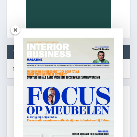
TWEETS
[custom-twitter-feeds]