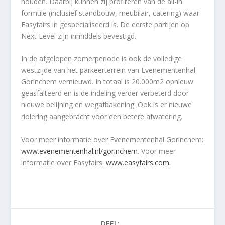
houden. Daarbij kunnen zij profiteren van de all-in
formule (inclusief standbouw, meubilair, catering) waar
Easyfairs in gespecialiseerd is. De eerste partijen op
Next Level zijn inmiddels bevestigd.
In de afgelopen zomerperiode is ook de volledige
westzijde van het parkeerterrein van Evenementenhal
Gorinchem vernieuwd. In totaal is 20.000m2 opnieuw
geasfalteerd en is de indeling verder verbeterd door
nieuwe belijning en wegafbakening. Ook is er nieuwe
riolering aangebracht voor een betere afwatering.
Voor meer informatie over Evenementenhal Gorinchem:
www.evenementenhal.nl/gorinchem
. Voor meer
informatie over Easyfairs:
www.easyfairs.com
.
DEEL: