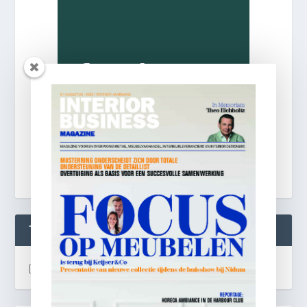
TWEETS
[custom-twitter-feeds]