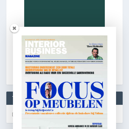
TWEETS
[custom-twitter-feeds]