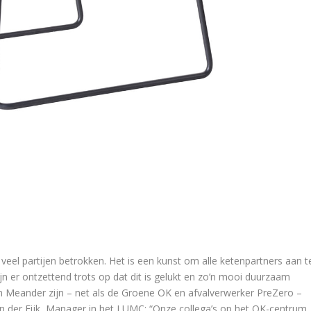
n veel partijen betrokken. Het is een kunst om alle ketenpartners aan t
ijn er ontzettend trots op dat dit is gelukt en zo’n mooi duurzaam
 Meander zijn – net als de Groene OK en afvalverwerker PreZero –
an der Eijk, Manager in het LUMC: “Onze collega’s op het OK-centrum