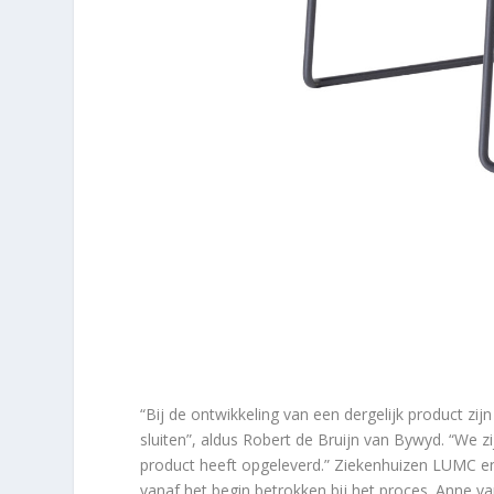
“Bij de ontwikkeling van een dergelijk product zij
sluiten”, aldus Robert de Bruijn van Bywyd. “We z
product heeft opgeleverd.” Ziekenhuizen LUMC en
vanaf het begin betrokken bij het proces. Anne v