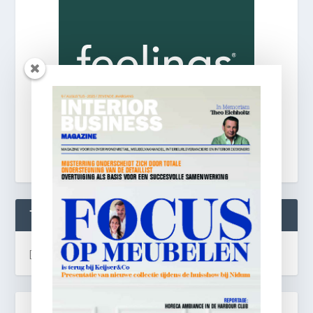
TWEETS
[custom-twitter-feeds]