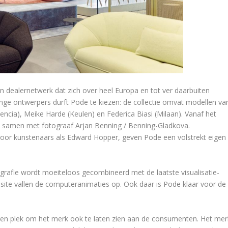
n dealernetwerk dat zich over heel Europa en tot ver daarbuiten
nge ontwerpers durft Pode te kiezen: de collectie omvat modellen va
lencia), Meike Harde (Keulen) en Federica Biasi (Milaan). Vanaf het
w samen met fotograaf Arjan Benning / Benning-Gladkova.
 door kunstenaars als Edward Hopper, geven Pode een volstrekt eigen
grafie wordt moeiteloos gecombineerd met de laatste visualisatie-
te vallen de computeranimaties op. Ook daar is Pode klaar voor de
igen plek om het merk ook te laten zien aan de consumenten. Het mer