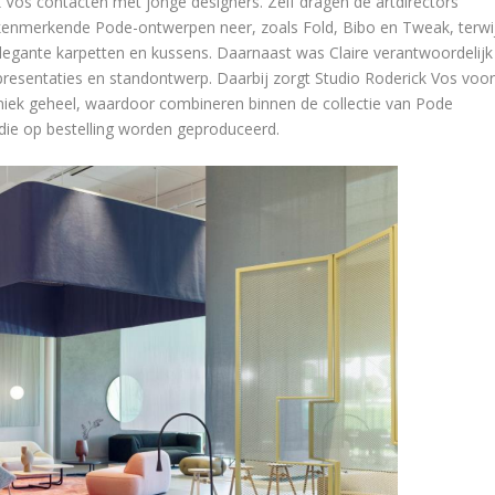
k Vos contacten met jonge designers. Zelf dragen de artdirectors
 kenmerkende Pode-ontwerpen neer, zoals Fold, Bibo en Tweak, terwij
elegante karpetten en kussens. Daarnaast was Claire verantwoordelijk
resentaties en standontwerp. Daarbij zorgt Studio Roderick Vos voo
iek geheel, waardoor combineren binnen de collectie van Pode
die op bestelling worden geproduceerd.