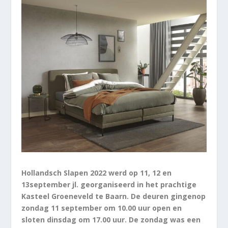
Hollandsch
Slapen 202
2
werd
op
1
1
,
1
2
en
1
3
september
jl.
georganiseerd in het prachtige
Kasteel Groeneveld te Baarn
. De
deuren
gingen
op
zondag 1
1
september om 10.00
uur
open
en
sloten dinsdag om 17.00 uur
.
De zondag
was een