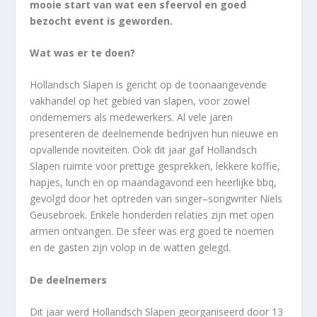
mooie start van wat een sfeervol en goed
bezocht event is geworden.
Wat
wa
s er te doen?
Hollandsch Slapen is gericht op de toonaangevende
vakhandel op het gebied van slapen,
voor
zowel
ondernemers als medewerkers.
Al vele jaren
presenteren de
deelneme
nde bedrijven
hun
nieuwe
en
opvallende noviteiten.
Ook dit jaar gaf
Hollandsch
Slapen
ruimte voor
prettige
gesprekken
, lekkere koffie,
hapjes, lunch en op maandagavond een heerlijk
e
bbq
,
gevolgd door het optreden van
singer
–
songwriter Niels
Geusebroek
.
Enkele honderden relaties zijn met open
armen ontvangen. De sfeer was erg goed te noemen
en de gasten zijn volop in de watten gelegd.
De deelnemers
Dit jaar
werd
Hollandsch Slapen georganiseerd door 13