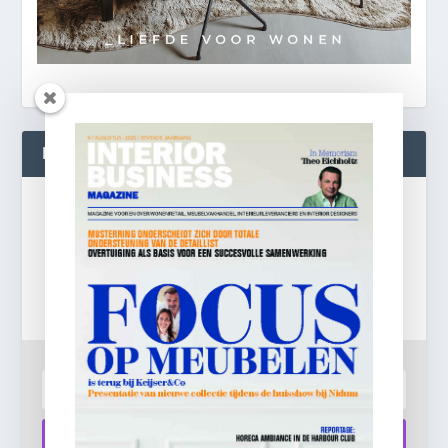
BLIJF OP DE HOOGTE!
Gratis
e-mail nieuwsbrief!
Laat je e-mailadres achter en ontvang dagelijks
ontbijtnieuws in je mailbox.
Aanmelden