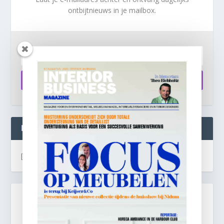
ontbijtnieuws in je mailbox.
Aanmelden
INTERIOR BUSINESS LIVE:
[instagram-feed]