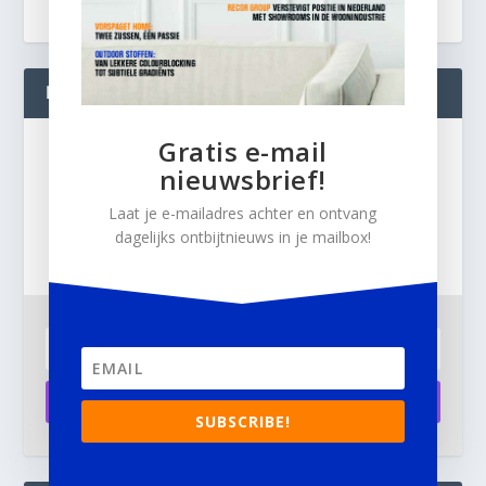
BLIJF OP DE HOOGTE!
Gratis e-mail
Gratis
nieuwsbrief!
e-mail nieuwsbrief!
Laat je e-mailadres achter en ontvang
Laat je e-mailadres achter en ontvang dagelijks
dagelijks ontbijtnieuws in je mailbox!
ontbijtnieuws in je mailbox.
Aanmelden
SUBSCRIBE!