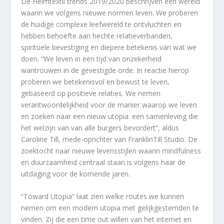
De Heimtextil trends 2019/2020 beschrijven een wereld
waarin we volgens nieuwe normen leven. We proberen
de huidige complexe leefwereld te ontvluchten en
hebben behoefte aan hechte relatieverbanden,
spirituele bevestiging en diepere betekenis van wat we
doen. “We leven in een tijd van onzekerheid
wantrouwen in de gevestigde orde. In reactie hierop
proberen we betekenisvol en bewust te leven,
gebaseerd op positieve relaties. We nemen
verantwoordelijkheid voor de manier waarop we leven
en zoeken naar een nieuw utopia: een samenleving die
het welzijn van van alle burgers bevordert”, aldus
Caroline Till, mede-oprichter van FranklinTill Studio. De
zoektocht naar nieuwe levensstijlen waarin mindfulness
en duurzaamheid centraal staan is volgens haar de
uitdaging voor de komende jaren.
“Toward Utopia” laat zien welke routes we kunnen
nemen om een modern utopia met gelijkgestemden te
vinden. Zij die een time out willen van het internet en