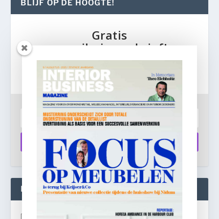
BLIJF OP DE HOOGTE!
Gratis
e-mail nieuwsbrief!
Laat je e-mailadres achter en ontvang dagelijks
ontbijtnieuws in je mailbox.
Aanmelden
INTERIOR BUSINESS LIVE:
[instagram-feed]