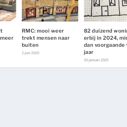
t
RMC: mooi weer
82 duizend won
 meer
trekt mensen naar
erbij in 2024, m
buiten
dan voorgaande v
jaar
2 juni 2020
30 januari 2025