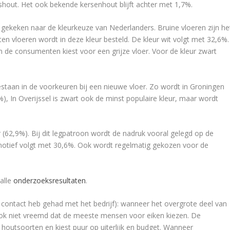
shout. Het ook bekende kersenhout blijft achter met 1,7%.
gekeken naar de kleurkeuze van Nederlanders. Bruine vloeren zijn he
ten vloeren wordt in deze kleur besteld. De kleur wit volgt met 32,6%.
an de consumenten kiest voor een grijze vloer. Voor de kleur zwart
 bestaan in de voorkeuren bij een nieuwe vloer. Zo wordt in Groningen
, In Overijssel is zwart ook de minst populaire kleur, maar wordt
(62,9%). Bij dit legpatroon wordt de nadruk vooral gelegd op de
motief volgt met 30,6%. Ook wordt regelmatig gekozen voor de
alle
onderzoeksresultaten
.
l contact heb gehad met het bedrijf): wanneer het overgrote deel van
 ook niet vreemd dat de meeste mensen voor eiken kiezen. De
outsoorten en kiest puur op uiterlijk en budget. Wanneer