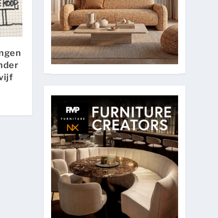
ingen
inder
ijf