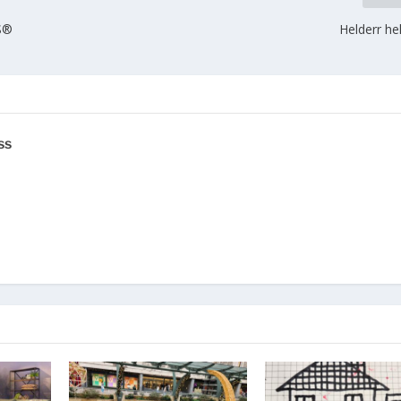
S®
Helderr hel
ss