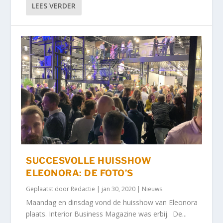
LEES VERDER
SUCCESVOLLE HUISSHOW
ELEONORA: DE FOTO’S
Geplaatst door
Redactie
|
jan 30, 2020
|
Nieuws
Maandag en dinsdag vond de huisshow van Eleonora
plaats. Interior Business Magazine was erbij. De...