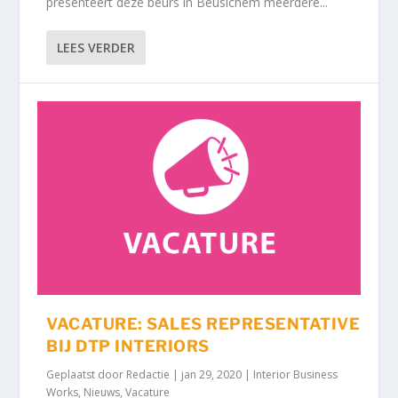
presenteert deze beurs in Beusichem meerdere...
LEES VERDER
VACATURE: SALES REPRESENTATIVE
BIJ DTP INTERIORS
Geplaatst door
Redactie
|
jan 29, 2020
|
Interior Business
Works
,
Nieuws
,
Vacature