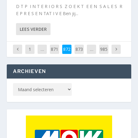
D T P I N T E R I O R S Z O E K T E E N S A L E S R
E P R E S E N TAT I V E Ben jij...
LEES VERDER
1
…
871
872
873
…
985
ARCHIEVEN