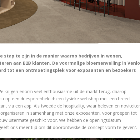
e stap te zijn in de manier waarop bedrijven in wonen,
nteren aan B2B klanten. De voormalige bloemenveiling in Venl
d tot een ontmoetingsplek voor exposanten en bezoekers
e krijgen enorm veel enthousiasme uit de markt terug, daarop
nu op een driesporenbeleid: een fysieke webshop met een breed
nt via een app. Als tweede de hospitality, waar beleven en noviteite
e organiseren in samenhang met onze exposanten, voor groepen tot
ebouw uitermate geschikt voor. We hebben de openingsdatum
 geeft ons meer tijd om dit doorontwikkelde concept vorm te geven’’.