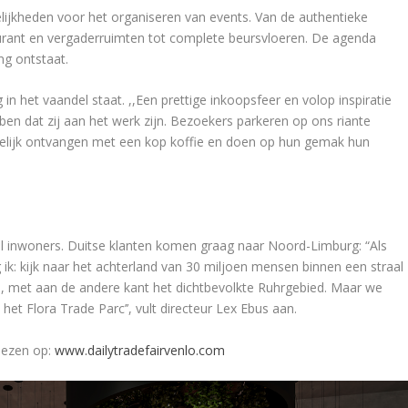
ijkheden voor het organiseren van events. Van de authentieke
aurant en vergaderruimten tot complete beursvloeren. De agenda
ng ontstaat.
g in het vaandel staat. ,,Een prettige inkoopsfeer en volop inspiratie
ben dat zij aan het werk zijn. Bezoekers parkeren op ons riante
rtelijk ontvangen met een kop koffie en doen op hun gemak hun
l inwoners. Duitse klanten komen graag naar Noord-Limburg: “Als
g ik: kijk naar het achterland van 30 miljoen mensen binnen een straal
ns, met aan de andere kant het dichtbevolkte Ruhrgebied. Maar we
het Flora Trade Parc’’, vult directeur Lex Ebus aan.
 lezen op:
www.dailytradefairvenlo.com