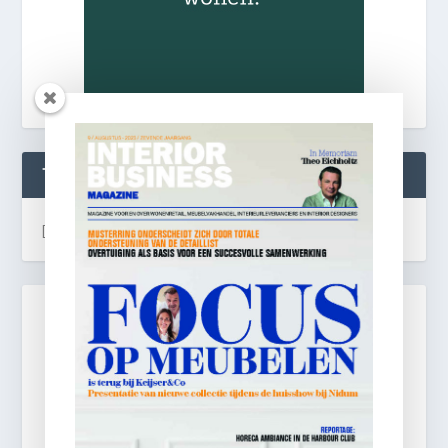
TWEETS
[custom-twitter-feeds]