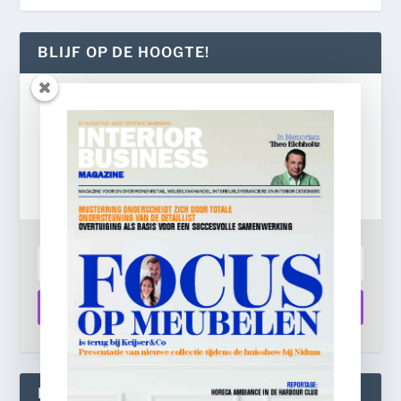
BLIJF OP DE HOOGTE!
Gratis
e-mail nieuwsbrief!
Laat je e-mailadres achter en ontvang dagelijks
ontbijtnieuws in je mailbox.
Aanmelden
INTERIOR BUSINESS LIVE: