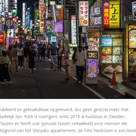
bileerd en gebruiksklaar opgeleverd, dus geen gestoei meer met
idelijk zijn. IKEA is overigens sinds 2019 al huisbaas in Zweden,
huizen en heeft ook speciale huizen ontwikkeld voor mensen die
tegrond van het Shinjuku appartement, de foto hierboven is een beel