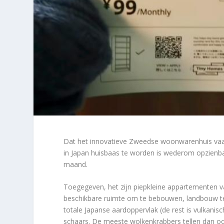
Dat het innovatieve Zweedse woonwarenhuis vaak
in Japan huisbaas te worden is wederom opzienba
maand.
Toegegeven, het zijn piepkleine appartementen van
beschikbare ruimte om te bebouwen, landbouw te
totale Japanse aardoppervlak (de rest is vulkanis
schaars. De meeste wolkenkrabbers tellen dan oo