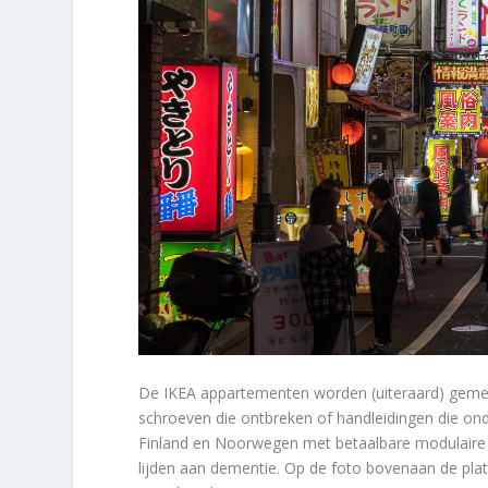
De IKEA appartementen worden (uiteraard) gemeu
schroeven die ontbreken of handleidingen die ondu
Finland en Noorwegen met betaalbare modulaire 
lijden aan dementie. Op de foto bovenaan de plat