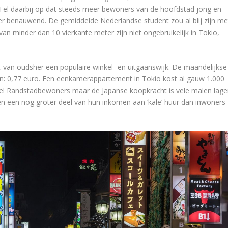
el daarbij op dat steeds meer bewoners van de hoofdstad jong en
nder benauwend. De gemiddelde Nederlandse student zou al blij zijn me
an minder dan 10 vierkante meter zijn niet ongebruikelijk in Tokio,
 van oudsher een populaire winkel- en uitgaanswijk. De maandelijkse
 yen: 0,77 euro. Een eenkamerappartement in Tokio kost al gauw 1.000
veel Randstadbewoners maar de Japanse koopkracht is vele malen lage
en een nog groter deel van hun inkomen aan ‘kale’ huur dan inwoners