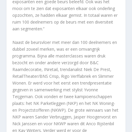
exposanten een goede beurs beleefd. Ook was het
mooi om te zien dat exposanten elkaar ook onderling
opzochten, ze hadden elkaar gemist. In totaal waren er
ruim 100 deelnemers op de beurs met een diversiteit
aan segmenten.”
Naast de beursvloer met meer dan 100 deelnemers en
dubbel zoveel merken, was er een omvangrijk
programma. Bijna alle masterclasses waren druk
bezocht en onder andere verzorgd door B&C
Raamdecoratie, INretail, trendanalist Niek De Prest,
RetailTheater/BNS Crisp, Rigo Verffabriek en Slimmer
Wonen. Er werd voor het eerst een trendpresentatie
gegeven in samenwerking met stylist Yvonne
Teijgeman. Ook vonden er twee kampioenschappen
plaats: het NK Parketleggen (NKP) en het NK Woning-
en Projectstofferen (NKWP). De grote winnaars van het
NKP waren Sander Verbruggen, Jasper Hoogervorst en
Nick Janssen en voor NKWP waren dit Anco Rijstenbil
en Kay Winters. Verder werd er voor de