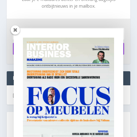
ontbijtnieuws in je mailbox.
Aanmelden
INTERIOR BUSINESS LIVE:
[instagram-feed]