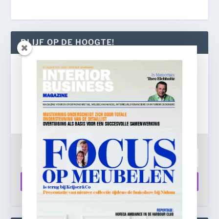
BLIJF OP DE HOOGTE!
Gratis
e-mail nieuwsbrief!
Laat je e-mailadres achter en ontvang dagelijks
ontbijtnieuws in je mailbox.
Aanmelden